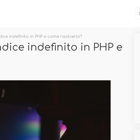
dice indefinito in PHP e come risolverlo?
ndice indefinito in PHP e