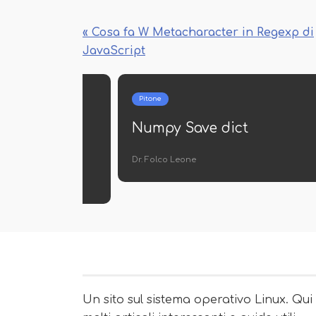
« Cosa fa W Metacharacter in Regexp di
JavaScript
Pitone
speciali
Elenco Python su stringa
separata da virgola
Cristyn De Santis
Un sito sul sistema operativo Linux. Qui