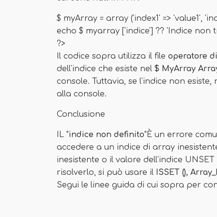
$ myArray = array ('index1' => 'value1', 'ind
echo $ myarray ['indice'] ?? 'Indice non t
?>
Il codice sopra utilizza il file
operatore di
dell'indice che esiste nel
$ MyArray Arra
console. Tuttavia, se l'indice non esiste, re
alla console.
Conclusione
IL "
indice non definito
"È un errore comun
accedere a un indice di array inesistente.
inesistente o il valore dell'indice UNSE
risolverlo, si può usare il
ISSET (), Array_
Segui le linee guida di cui sopra per co