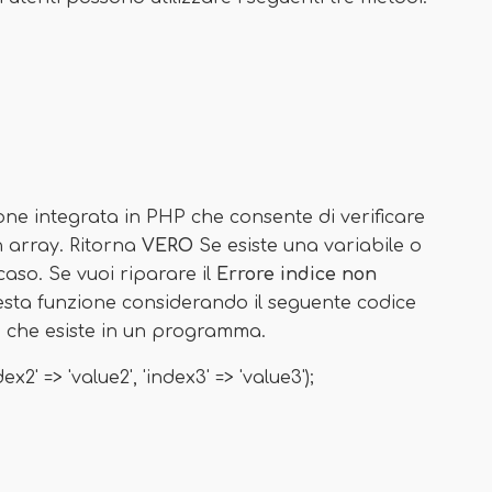
one integrata in PHP che consente di verificare
un array. Ritorna
VERO
Se esiste una variabile o
caso. Se vuoi riparare il
Errore indice non
uesta funzione considerando il seguente codice
e che esiste in un programma.
ex2' => 'value2', 'index3' => 'value3');