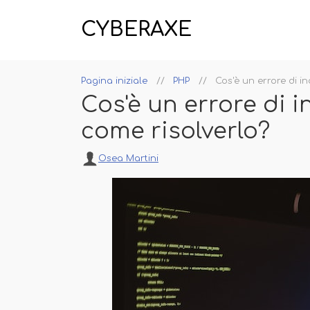
CYBERAXE
Pagina iniziale
PHP
Cos'è un errore di in
Cos'è un errore di i
come risolverlo?
Osea Martini