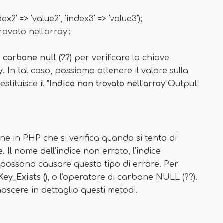
ex2' => 'value2', 'index3' => 'value3');
rovato nell'array';
 carbone null (??)
per verificare la chiave
y
. In tal caso, possiamo ottenere il valore sulla
stituisce il "
Indice non trovato nell'array
"Output
e in PHP che si verifica quando si tenta di
 Il nome dell'indice non errato, l'indice
T possono causare questo tipo di errore. Per
Key_Exists ()
, o l'operatore di carbone NULL (??).
noscere in dettaglio questi metodi.