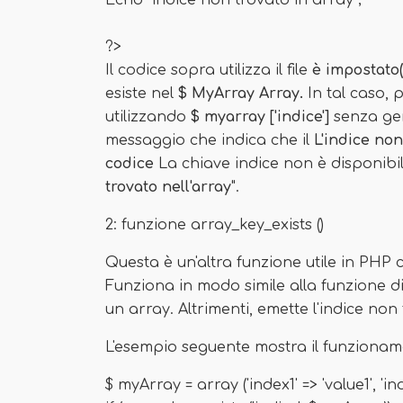
Echo "indice non trovato in array";
?>
Il codice sopra utilizza il file
è impostato(
esiste nel
$ MyArray Array.
In tal caso, 
utilizzando
$ myarray ['indice']
senza gen
messaggio che indica che il
L'indice non
codice
La chiave indice non è disponibile 
trovato nell'array
".
2: funzione array_key_exists ()
Questa è un'altra funzione utile in PHP c
Funziona in modo simile alla funzione di 
un array. Altrimenti, emette l'indice non
L'esempio seguente mostra il funzionam
$ myArray = array ('index1' => 'value1', 'ind