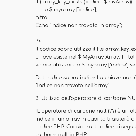
if (array_key_exists ('indice', $ myArray))
echo $ myarray ['indice'];
altro
Echo "indice non trovato in array";
?>
Il codice sopra utilizza il file
array_key_exi
chiave esiste nel
$ MyArray Array.
In tal
valore utilizzando
$ myarray ['indice']
se
Dal codice sopra
indice
La chiave non è 
"
Indice non trovato nell'array
".
3: Utilizzo dell'operatore di carbone N
IL
operatore di carbone null (??)
è un alt
indice in un array in quanto ti aiuterà a 
codice PHP. Considera il codice di segui
carbone null in PHP.