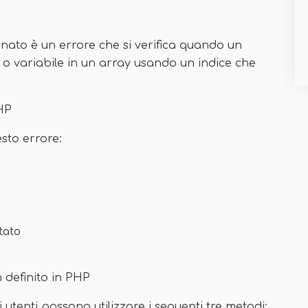
nato è un errore che si verifica quando un
o variabile in un array usando un indice che
PHP
esto errore:
tato
 definito in PHP
 utenti possono utilizzare i seguenti tre metodi: