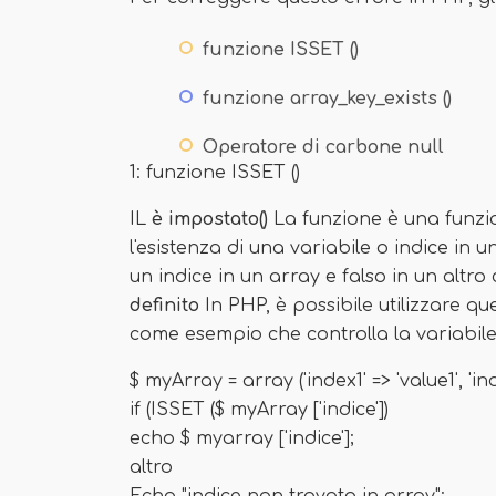
funzione ISSET ()
funzione array_key_exists ()
Operatore di carbone null
1: funzione ISSET ()
IL
è impostato()
La funzione è una funzi
l'esistenza di una variabile o indice in 
un indice in un array e falso in un altro 
definito
In PHP, è possibile utilizzare q
come esempio che controlla la variabil
$ myArray = array ('index1' => 'value1', 'ind
if (ISSET ($ myArray ['indice'])
echo $ myarray ['indice'];
altro