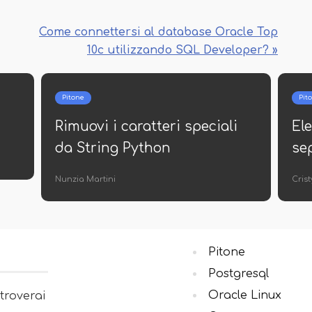
Come connettersi al database Oracle Top
10c utilizzando SQL Developer? »
Pitone
Pitone
Python Math Exp
Python
espan
Dr. Ursula Marini
Nunzia Mart
Pitone
Postgresql
Oracle Linux
 troverai