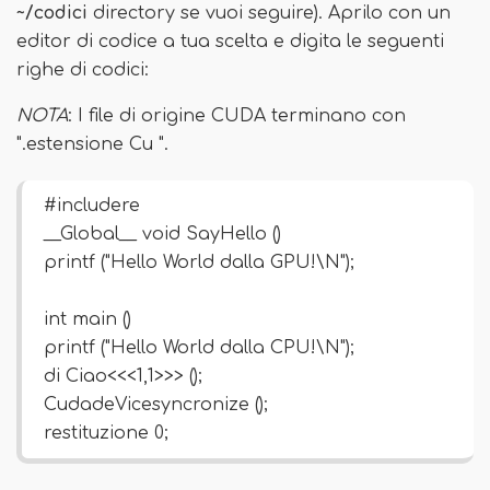
~/codici
directory se vuoi seguire). Aprilo con un
editor di codice a tua scelta e digita le seguenti
righe di codici:
NOTA
: I file di origine CUDA terminano con
".estensione Cu ".
#includere
__Global__ void SayHello ()
printf ("Hello World dalla GPU!\N");
int main ()
printf ("Hello World dalla CPU!\N");
di Ciao<<<1,1>>> ();
CudadeVicesyncronize ();
restituzione 0;