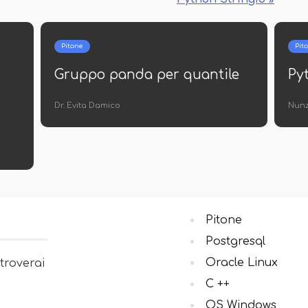
C ++
Array di strutture in C ++
Dr. Evita Damico
Pitone
Postgresql
Oracle Linux
 troverai
C ++
OS Windows