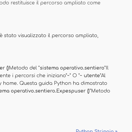
etodo restituisce il percorso ampliato come
 è stato visualizzato il percorso ampliato,
r ()
Metodo del "
sistema operativo.sentiero
"Il
nte i percorsi che iniziano"
~
" O "
~ utente
"Al
ry home. Questa guida Python ha dimostrato
tema operativo.sentiero.Expespuser ()
"Metodo
Python Stringio »