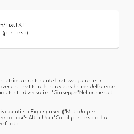
/File.TXT'
 (percorso)
una stringa contenente lo stesso percorso
vece di restituire la directory home dell'utente
 utente diverso i.e., "
Giuseppe
"Nel nome del
ivo.
sentiero.Expespuser ()
"Metodo per
endo così"
~ Altro User
"Con il percorso della
cificato.