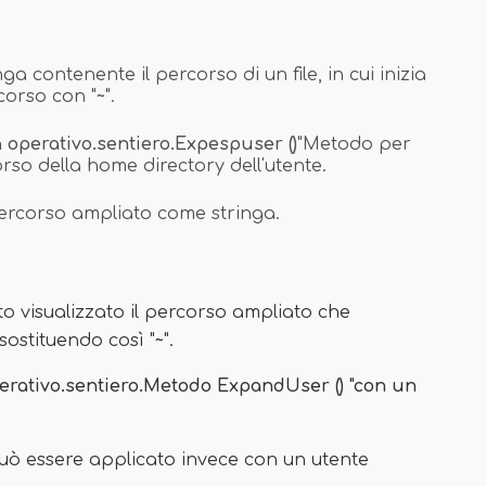
inga contenente il percorso di un file, in cui inizia
corso con "
~
".
 operativo.
sentiero.Expespuser ()
"Metodo per
rso della home directory dell'utente.
percorso ampliato come stringa.
to visualizzato il percorso ampliato che
 sostituendo così "
~
".
perativo.sentiero.Metodo ExpandUser () "con un
può essere applicato invece con un utente