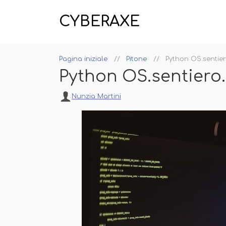
CYBERAXE
Pagina iniziale
Pitone
Python OS.sentie
Python OS.sentier
Nunzia Martini