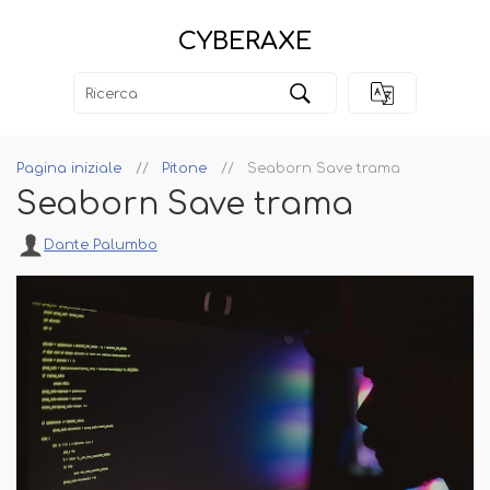
CYBERAXE
Pagina iniziale
Pitone
Seaborn Save trama
Seaborn Save trama
Dante Palumbo