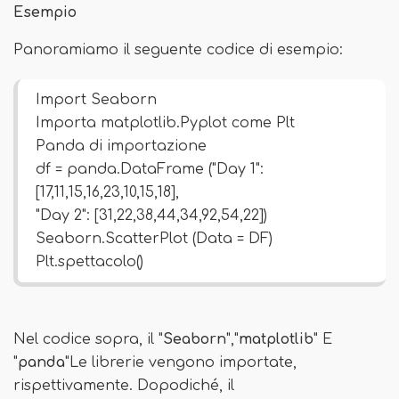
Esempio
Panoramiamo il seguente codice di esempio:
Import Seaborn
Importa matplotlib.Pyplot come Plt
Panda di importazione
df = panda.DataFrame ("Day 1":
[17,11,15,16,23,10,15,18],
"Day 2": [31,22,38,44,34,92,54,22])
Seaborn.ScatterPlot (Data = DF)
Plt.spettacolo()
Nel codice sopra, il "
Seaborn
","
matplotlib
" E
"
panda
"Le librerie vengono importate,
rispettivamente. Dopodiché, il