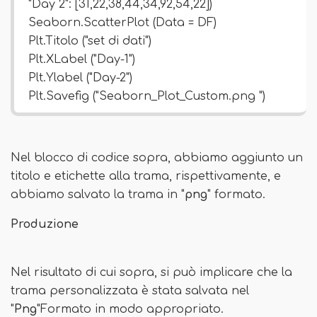
"Day 2": [31,22,38,44,34,92,54,22])
Seaborn.ScatterPlot (Data = DF)
Plt.Titolo ("set di dati")
Plt.XLabel ("Day-1")
Plt.Ylabel ("Day-2")
Plt.Savefig ("Seaborn_Plot_Custom.png ")
Nel blocco di codice sopra, abbiamo aggiunto un
titolo e etichette alla trama, rispettivamente, e
abbiamo salvato la trama in "
png
" formato.
Produzione
Nel risultato di cui sopra, si può implicare che la
trama personalizzata è stata salvata nel
"
Png
"Formato in modo appropriato.