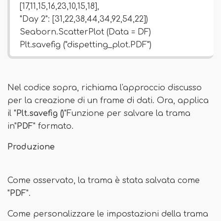
[17,11,15,16,23,10,15,18],
"Day 2": [31,22,38,44,34,92,54,22])
Seaborn.ScatterPlot (Data = DF)
Plt.savefig ("dispetting_plot.PDF")
Nel codice sopra, richiama l'approccio discusso
per la creazione di un frame di dati. Ora, applica
il "
Plt.savefig ()
"Funzione per salvare la trama
in"
PDF
" formato.
Produzione
Come osservato, la trama è stata salvata come
"
PDF
".
Come personalizzare le impostazioni della trama