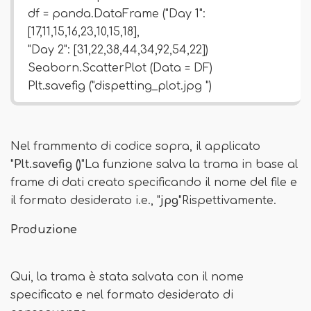
df = panda.DataFrame ("Day 1":
[17,11,15,16,23,10,15,18],
"Day 2": [31,22,38,44,34,92,54,22])
Seaborn.ScatterPlot (Data = DF)
Plt.savefig ("dispetting_plot.jpg ")
Nel frammento di codice sopra, il applicato
"
Plt.savefig ()
"La funzione salva la trama in base al
frame di dati creato specificando il nome del file e
il formato desiderato i.e., "
jpg
"Rispettivamente.
Produzione
Qui, la trama è stata salvata con il nome
specificato e nel formato desiderato di