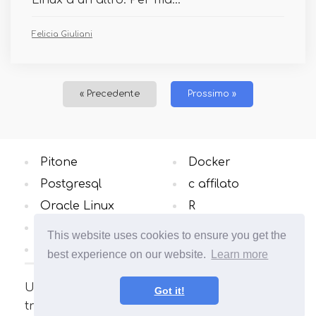
Linux a un altro. Per ma...
Felicia Giuliani
« Precedente
Prossimo »
Pitone
Docker
Postgresql
c affilato
Oracle Linux
R
C ++
Oracle Database
This website uses cookies to ensure you get the
OS Windows
Tutte le categorie
best experience on our website.
Learn more
Un sito sul sistema operativo Linux. Qui
Got it!
troverai molti articoli interessanti e guide utili