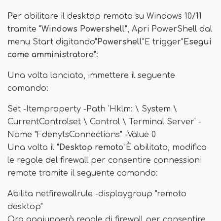
Per abilitare il desktop remoto su Windows 10/11
tramite "
Windows Powershell
", Apri PowerShell dal
menu Start digitando"
Powershell
"E trigger"
Esegui
come amministratore
":
Una volta lanciato, immettere il seguente
comando:
Set -Itemproperty -Path 'Hklm: \ System \
CurrentControlset \ Control \ Terminal Server' -
Name "FdenytsConnections" -Value 0
Una volta il "
Desktop remoto
"È abilitato, modifica
le regole del firewall per consentire connessioni
remote tramite il seguente comando:
Abilita netfirewallrule -displaygroup "remoto
desktop"
Ora aggiungerà regole di firewall per consentire