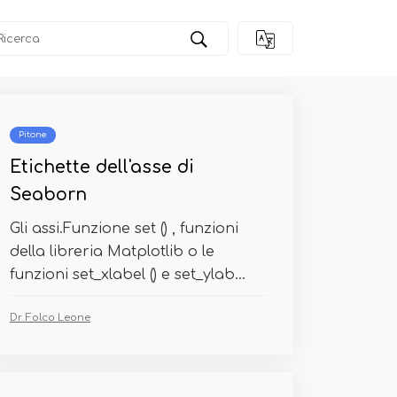
Pitone
Etichette dell'asse di
Seaborn
Gli assi.Funzione set () , funzioni
della libreria Matplotlib o le
funzioni set_xlabel () e set_ylab...
Dr. Folco Leone