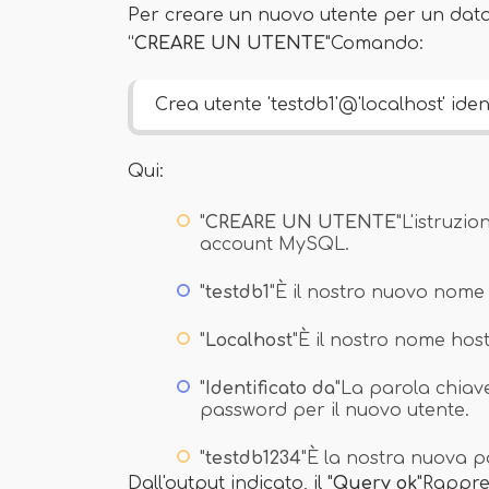
Per creare un nuovo utente per un data
“
CREARE UN UTENTE
"Comando:
Crea utente 'testdb1'@'localhost' ident
Qui:
"
CREARE UN UTENTE
"L'istruzi
account MySQL.
"
testdb1
"È il nostro nuovo nome 
"
Localhost
"È il nostro nome host
"
Identificato da
"La parola chiave
password per il nuovo utente.
"
testdb1234
"È la nostra nuova p
Dall'output indicato, il "
Query ok
"Rappre