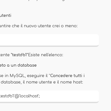
utenti
ntire che il nuovo utente crei o meno:
ente "
testdb1
"Esiste nell'elenco:
eto a un database
e in MySQL, eseguire il “
Concedere tutti i
 database, il nome utente e il nome host:
'testdb1'@'localhost';