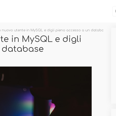
 nuovo utente in MySQL e digli pieno accesso a un database
te in MySQL e digli
n database