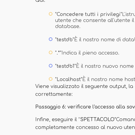
Qui:
"
Concedere tutti i privilegi
"L'ist
utente che consente all'utente 
database.
"
testdb
"È il nostro nome di dat
"
.*
"Indica il pieno accesso.
"
testdb1
"È il nostro nuovo nome 
"
Localhost
"È il nostro nome host
Viene visualizzato il seguente output, la
correttamente:
Passaggio 6: verificare l'accesso alla s
Infine, eseguire il “
SPETTACOLO
"Comand
completamente concesso al nuovo uten