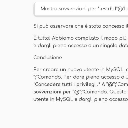
Mostra sovvenzioni per "testdb1"@"lo
Si può osservare che è stato concesso 
È tutto! Abbiamo compilato il modo pi
e dargli pieno accesso a un singolo da
Conclusione
Per creare un nuovo utente in MySQL, es
'';
"Comando. Per dare pieno accesso a un
“
Concedere tutti i privilegi .* A ''@'';
"Coma
sovvenzioni per ''@'';
"Comando. Questa g
utente in MySQL e dargli pieno accesso