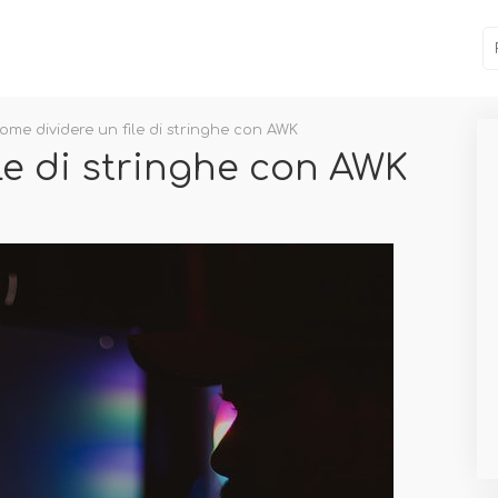
ome dividere un file di stringhe con AWK
le di stringhe con AWK