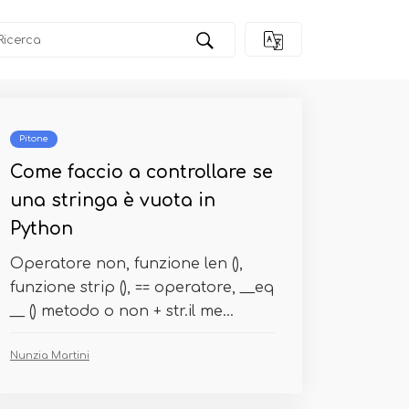
Pitone
Come faccio a controllare se
una stringa è vuota in
Python
Operatore non, funzione len (),
funzione strip (), == operatore, __eq
__ () metodo o non + str.il me...
Nunzia Martini