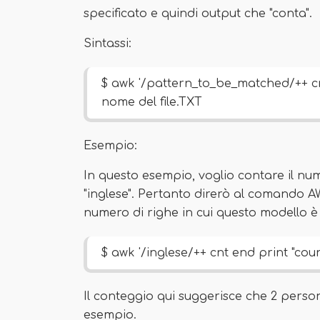
specificato e quindi output che "conta".
Sintassi:
$ awk '/pattern_to_be_matched/++ cnt
nome del file.TXT
Esempio:
In questo esempio, voglio contare il n
"inglese". Pertanto direrò al comando AW
numero di righe in cui questo modello è
$ awk '/inglese/++ cnt end print "coun
Il conteggio qui suggerisce che 2 persone
esempio.