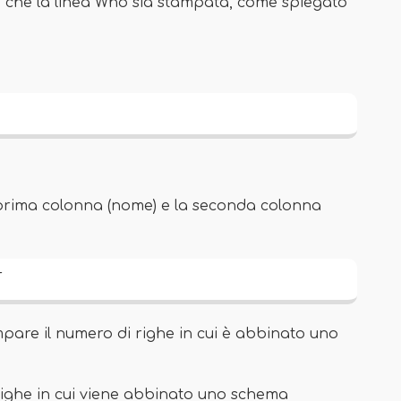
do che la linea Who sia stampata, come spiegato
prima colonna (nome) e la seconda colonna
T
are il numero di righe in cui è abbinato uno
 righe in cui viene abbinato uno schema