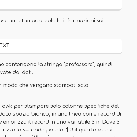
lasciami stampare solo le informazioni sui
.TXT
e contengono la stringa "professore", quindi
ate dai dati.
e in modo che vengano stampati solo
are awk per stampare solo colonne specifiche del
e dallo spazio bianco, in una linea come record di
emorizza il record in una variabile $ n. Dove $
rizza la seconda parola, $ 3 il quarto e così