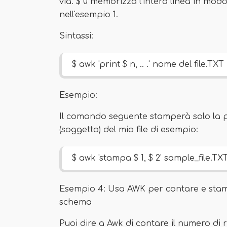
via. $ 0 memorizza l'intera linea in mo
nell'esempio 1.
Sintassi:
$ awk 'print $ n, .. .' nome del file.TXT
Esempio:
Il comando seguente stamperà solo la 
(soggetto) del mio file di esempio:
$ awk 'stampa $ 1, $ 2' sample_file.TX
Esempio 4: Usa AWK per contare e stamp
schema
Puoi dire a Awk di contare il numero di