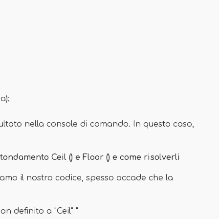
a);
ultato nella console di comando. In questo caso,
ondamento Ceil () e Floor () e come risolverli
iamo il nostro codice, spesso accade che la
on definito a "Ceil" "