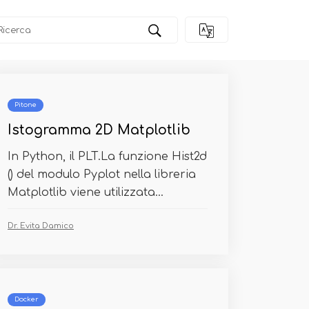
Pitone
Istogramma 2D Matplotlib
In Python, il PLT.La funzione Hist2d
() del modulo Pyplot nella libreria
Matplotlib viene utilizzata...
Dr. Evita Damico
Docker