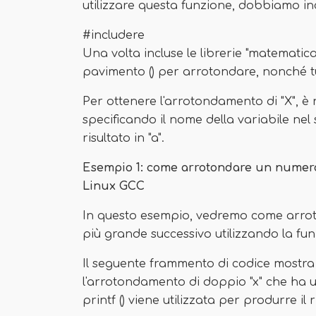
utilizzare questa funzione, dobbiamo in
#includere
Una volta incluse le librerie "matematic
pavimento () per arrotondare, nonché tu
Per ottenere l'arrotondamento di "X", è
specificando il nome della variabile nel s
risultato in "a".
Esempio 1: come arrotondare un numero i
Linux GCC
In questo esempio, vedremo come arrot
più grande successivo utilizzando la fu
Il seguente frammento di codice mostra c
l'arrotondamento di doppio "x" che ha un
printf () viene utilizzata per produrre il