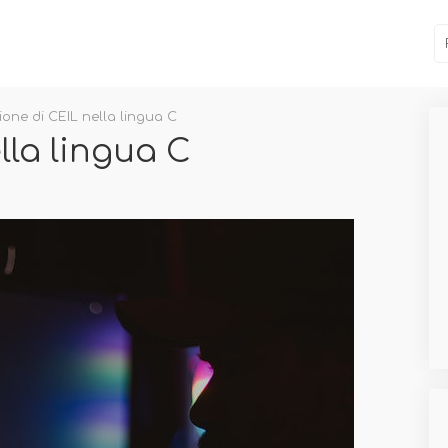
ione di CEIL nella lingua C
lla lingua C