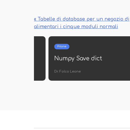
« Tabelle di database per un negozio di
alimentari i cinque moduli normali
Pitone
Seaborn Save trama
Dante Palumbo