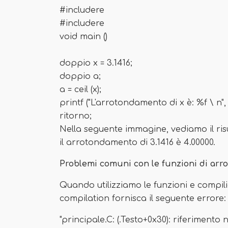
#includere
#includere
void main ()
doppio x = 3.1416;
doppio a;
a = ceil (x);
printf ("L'arrotondamento di x è: %f \ n", 
ritorno;
Nella seguente immagine, vediamo il ris
il arrotondamento di 3.1416 è 4.00000.
Problemi comuni con le funzioni di arrot
Quando utilizziamo le funzioni e compil
compilation fornisca il seguente errore:
"principale.C: (.Testo+0x30): riferimento n