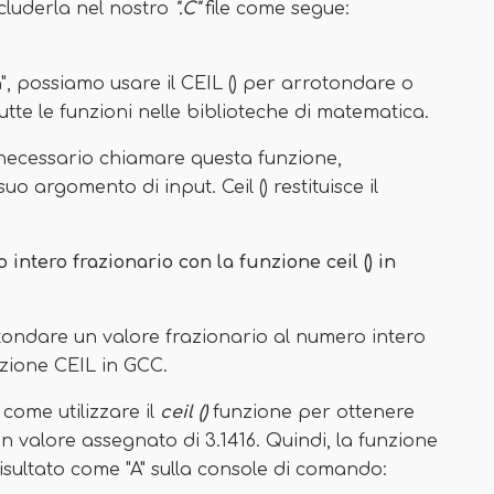
cluderla nel nostro
".C"
file come segue:
a", possiamo usare il CEIL () per arrotondare o
tte le funzioni nelle biblioteche di matematica.
 necessario chiamare questa funzione,
uo argomento di input. Ceil () restituisce il
ntero frazionario con la funzione ceil () in
ondare un valore frazionario al numero intero
nzione CEIL in GCC.
ome utilizzare il
ceil ()
funzione per ottenere
 valore assegnato di 3.1416. Quindi, la funzione
 risultato come "A" sulla console di comando: