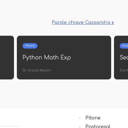
Parole chiave Cassandra »
Pitone
Pitone
Seaborn orizzontal Bar trama
Come c
in una
Nestore Caruso
Nunzia Mart
Pitone
Postgresql