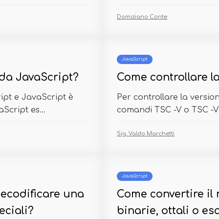
Domiziano Conte
JavaScript
da JavaScript?
Come controllare la
ipt e JavaScript è
Per controllare la version
Script es...
comandi TSC -V o TSC -V
Sig. Valdo Marchetti
JavaScript
decodificare una
Come convertire il
eciali?
binarie, ottali o e