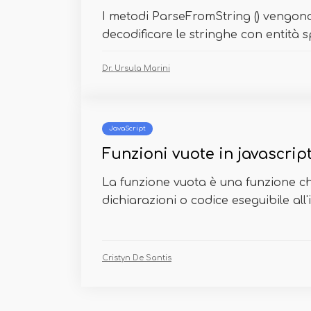
I metodi ParseFromString () vengono 
decodificare le stringhe con entità spe
Dr. Ursula Marini
JavaScript
Funzioni vuote in javascrip
La funzione vuota è una funzione c
dichiarazioni o codice eseguibile all'
Cristyn De Santis