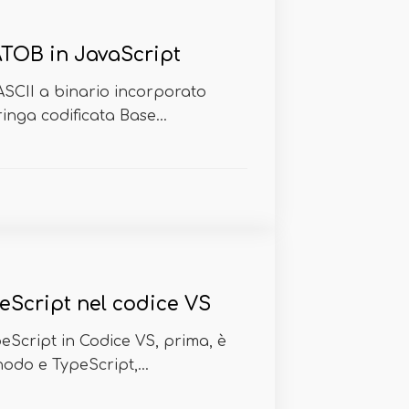
ATOB in JavaScript
 ASCII a binario incorporato
ringa codificata Base...
Script nel codice VS
peScript in Codice VS, prima, è
nodo e TypeScript,...