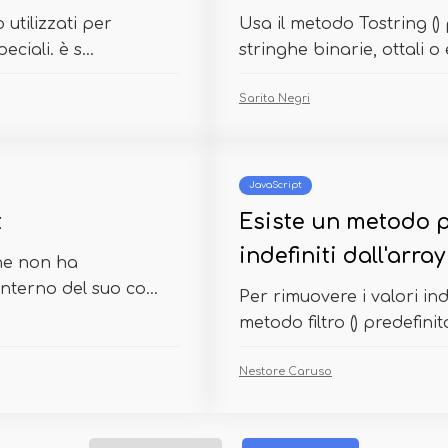
utilizzati per
Usa il metodo Tostring () 
ciali. è s...
stringhe binarie, ottali o
Sarita Negri
JavaScript
t
Esiste un metodo p
indefiniti dall'arra
he non ha
interno del suo co...
Per rimuovere i valori inde
metodo filtro () predefinit
Nestore Caruso