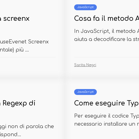
JavaScript
à screenx
Cosa fa il metodo 
In JavaScript, il metodo
aiuta a decodificare la st
ouseEvenet Screenx
ale) più ...
Sarita Negri
JavaScript
 Regexp di
Come eseguire Type
Per eseguire il codice Ty
necessario installare un 
ggi non di parola che
ispond...