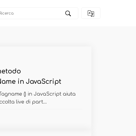
 metodo
ame in JavaScript
agname () in JavaScript aiuta
colta live di part...