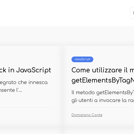
JavaScript
k in JavaScript
Come utilizzare il
getElementsByTagN
ntegrato che innesca
ente l'...
Il metodo getElementsByT
gli utenti a invocare la rac
Domiziano Conte