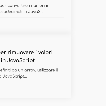
per convertire i numeri in
 esadecimali in JavaS...
er rimuovere i valori
y in JavaScript
finiti da un array, utilizzare il
o JavaScript...